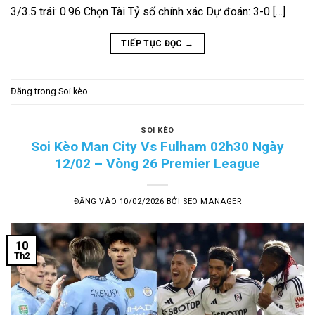
3/3.5 trái: 0.96 Chọn Tài Tỷ số chính xác Dự đoán: 3-0 […]
TIẾP TỤC ĐỌC
→
Đăng trong
Soi kèo
SOI KÈO
Soi Kèo Man City Vs Fulham 02h30 Ngày
12/02 – Vòng 26 Premier League
ĐĂNG VÀO
10/02/2026
BỞI
SEO MANAGER
10
Th2