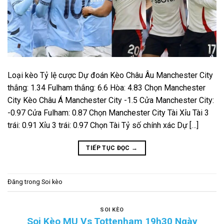
Loại kèo Tỷ lệ cược Dự đoán Kèo Châu Âu Manchester City
thắng: 1.34 Fulham thắng: 6.6 Hòa: 4.83 Chọn Manchester
City Kèo Châu Á Manchester City -1.5 Cửa Manchester City:
-0.97 Cửa Fulham: 0.87 Chọn Manchester City Tài Xỉu Tài 3
trái: 0.91 Xỉu 3 trái: 0.97 Chọn Tài Tỷ số chính xác Dự […]
TIẾP TỤC ĐỌC
→
Đăng trong
Soi kèo
SOI KÈO
Soi Kèo MU Vs Tottenham 19h30 Ngày