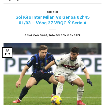
SOI KÈO
Soi Kèo Inter Milan Vs Genoa 02h45
01/03 – Vòng 27 VĐQG Ý Serie A
ĐĂNG VÀO
28/02/2026
BỞI
SEO MANAGER
28
Th2