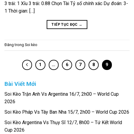
3 trái: 1 Xỉu 3 trái: 0.88 Chọn Tài Tỷ số chính xác Dự đoán: 3-
1 Thời gian: […]
TIẾP TỤC ĐỌC
→
Đăng trong
Soi kèo
1
…
6
7
8
9
Bài Viết Mới
Soi Kèo Trận Anh Vs Argentina 16/7, 2h00 – World Cup
2026
Soi Kèo Pháp Vs Tây Ban Nha 15/7, 2h00 – World Cup 2026
Soi Kèo Argentina Vs Thụy Sĩ 12/7, 8h00 – Tứ Kết World
Cup 2026