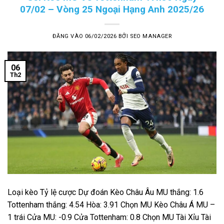
07/02 – Vòng 25 Ngoại Hạng Anh 2025/26
ĐĂNG VÀO
06/02/2026
BỞI
SEO MANAGER
06
Th2
Loại kèo Tỷ lệ cược Dự đoán Kèo Châu Âu MU thắng: 1.6
Tottenham thắng: 4.54 Hòa: 3.91 Chọn MU Kèo Châu Á MU –
1 trái Cửa MU: -0.9 Cửa Tottenham: 0.8 Chọn MU Tài Xỉu Tài