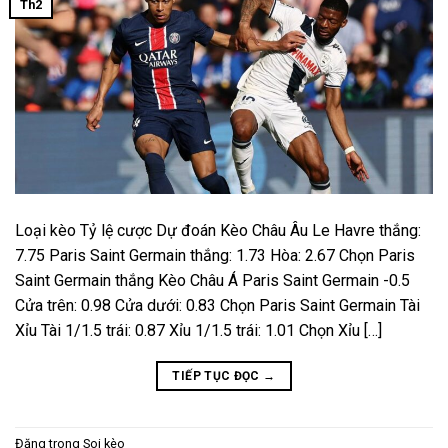
Th2
Loại kèo Tỷ lệ cược Dự đoán Kèo Châu Âu Le Havre thắng:
7.75 Paris Saint Germain thắng: 1.73 Hòa: 2.67 Chọn Paris
Saint Germain thắng Kèo Châu Á Paris Saint Germain -0.5
Cửa trên: 0.98 Cửa dưới: 0.83 Chọn Paris Saint Germain Tài
Xỉu Tài 1/1.5 trái: 0.87 Xỉu 1/1.5 trái: 1.01 Chọn Xỉu […]
TIẾP TỤC ĐỌC
→
Đăng trong
Soi kèo