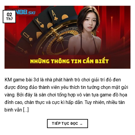
02
Th7
KM game bài 3d là nhà phát hành trò chơi giải trí đỏ đen
được đông đảo thành viên yêu thích tin tưởng chọn mặt gửi
vàng. Bởi đây là sân chơi tổng hợp vô vàn tựa game đồ họa
đỉnh cao, chân thực và cực kì hấp dẫn. Tuy nhiên, nhiều tân
binh vẫn […]
TIẾP TỤC ĐỌC
→