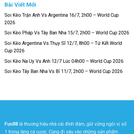
Bài Viết Mới
Soi Kèo Trận Anh Vs Argentina 16/7, 2h00 – World Cup
2026
Soi Kèo Pháp Vs Tây Ban Nha 15/7, 2h00 – World Cup 2026
Soi Kèo Argentina Vs Thụy Sĩ 12/7, 8h00 – Tứ Kết World
Cup 2026
Soi Kèo Na Uy Vs Anh 12/7 Lúc 04h00 – World Cup 2026
Soi Kèo Tây Ban Nha Vs Bỉ 11/7, 2h00 – World Cup 2026
Fun88
là thương hiệu nhà cái đình đám, giữ vững ngôi vị số
1 trong làng cá cược. Cùng đi sâu vào những sản phẩm