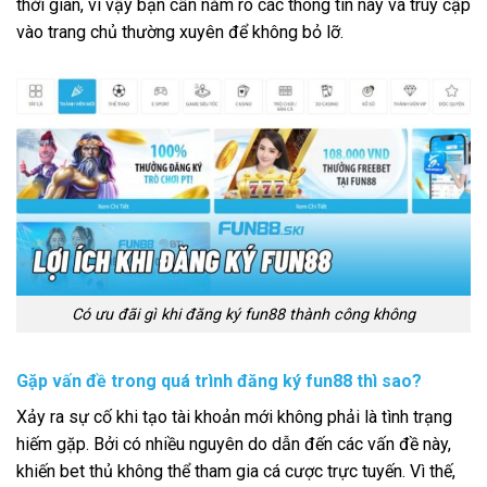
thời gian, vì vậy bạn cần nắm rõ các thông tin này và truy cập
vào trang chủ thường xuyên để không bỏ lỡ.
Có ưu đãi gì khi đăng ký fun88 thành công không
Gặp vấn đề trong quá trình đăng ký fun88 thì sao?
Xảy ra sự cố khi tạo tài khoản mới không phải là tình trạng
hiếm gặp. Bởi có nhiều nguyên do dẫn đến các vấn đề này,
khiến bet thủ không thể tham gia cá cược trực tuyến. Vì thế,