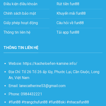
Điều kiện điều khoản
Rút tiền fun88
Chính sách bảo mật
Khuyến mãi fun88
Giấy phép hoạt động
Câu hỏi về fun88
Thông tin liên hệ
Tải app fun88
THÔNG TIN LIÊN HỆ
Websie:
https://kacheloefen-kamine.info/
Địa Chỉ:
Tổ 26 Tổ 26 ấp lũy, Phước Lại, Cần Giuộc, Long
An, Việt Nam
Email:
lanecatherine53@gmail.com
Phone:
0984432221
#fun88 #trangchufun88 #fun88ski #nhacaifun88