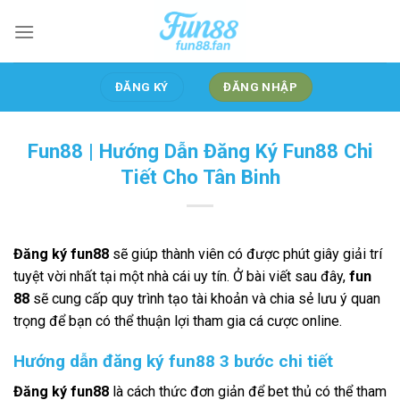
Bỏ
qua
nội
dung
ĐĂNG KÝ
ĐĂNG NHẬP
Fun88 | Hướng Dẫn Đăng Ký Fun88 Chi
Tiết Cho Tân Binh
Đăng ký fun88
sẽ giúp thành viên có được phút giây giải trí
tuyệt vời nhất tại một nhà cái uy tín. Ở bài viết sau đây,
fun
88
sẽ cung cấp quy trình tạo tài khoản và chia sẻ lưu ý quan
trọng để bạn có thể thuận lợi tham gia cá cược online.
Hướng dẫn đăng ký fun88 3 bước chi tiết
Đăng ký fun88
là cách thức đơn giản để bet thủ có thể tham