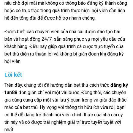
nếu chờ đợi mãi mà không có thông báo đăng ký thành công
hoặc có trục trặc trong quá trình thực hiện, hội viên cần liên
hệ đến tổng đài để được hỗ trợ nhanh chóng.
Được biết, các chuyên viên của nhà cái được đào tạo bài
bản và hoạt động 24/7, sẵn sàng phục vụ mọi yêu cầu của
khách hàng. Điều này giúp quá trình cá cược trực tuyến của
bet thủ diễn ra thuận lợi và không bị gián đoạn khi đăng ký
hội viên.
Lời kết
Trên đây, chúng tôi đã hướng dẫn bet thủ cách thức
đăng ký
fun88
đơn giản chỉ với một vài bước. Đồng thời, các chuyên
gia cũng cung cấp một vài lưu ý quan trọng và giải đáp thắc
mắc của bet thủ. Hy vọng với thông tin hữu ích vừa rồi, bạn
có thể dễ dàng trở thành hội viên chính thức của nhà cái uy
tín này và có được trải nghiệm giải trí trực tuyến tuyệt vời
nhất.