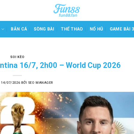
N
BẮN CÁ
SÒNG BÀI
THỂ THAO
NỔ HŨ
GAME BÀI 
SOI KÈO
entina 16/7, 2h00 – World Cup 2026
O
14/07/2026
BỞI
SEO MANAGER