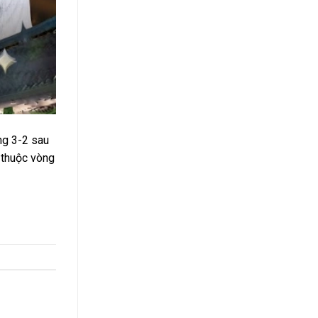
ng 3-2 sau
 thuộc vòng