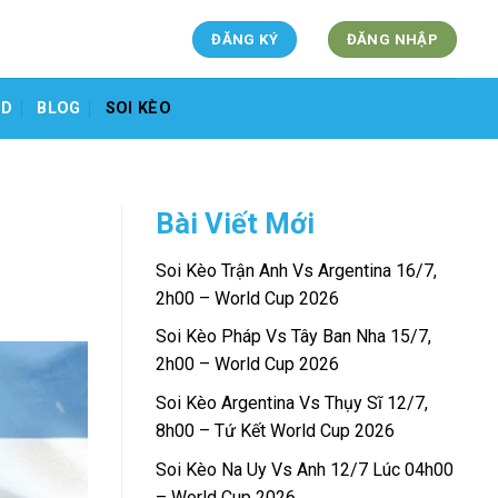
ĐĂNG KÝ
ĐĂNG NHẬP
3D
BLOG
SOI KÈO
Bài Viết Mới
Soi Kèo Trận Anh Vs Argentina 16/7,
2h00 – World Cup 2026
Soi Kèo Pháp Vs Tây Ban Nha 15/7,
2h00 – World Cup 2026
Soi Kèo Argentina Vs Thụy Sĩ 12/7,
8h00 – Tứ Kết World Cup 2026
Soi Kèo Na Uy Vs Anh 12/7 Lúc 04h00
– World Cup 2026