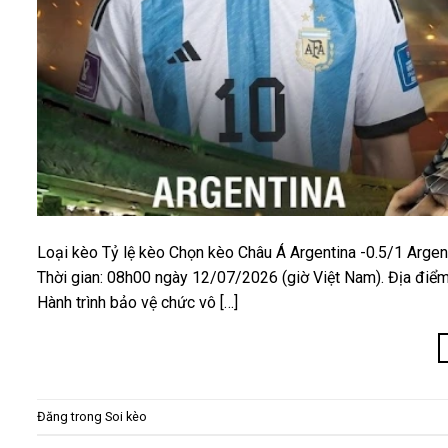
Loại kèo Tỷ lệ kèo Chọn kèo Châu Á Argentina -0.5/1 Argent
Thời gian: 08h00 ngày 12/07/2026 (giờ Việt Nam). Địa điể
Hành trình bảo vệ chức vô […]
Đăng trong
Soi kèo