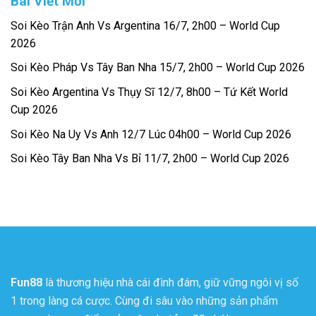
Bài Viết Mới
Soi Kèo Trận Anh Vs Argentina 16/7, 2h00 – World Cup
2026
Soi Kèo Pháp Vs Tây Ban Nha 15/7, 2h00 – World Cup 2026
Soi Kèo Argentina Vs Thụy Sĩ 12/7, 8h00 – Tứ Kết World
Cup 2026
Soi Kèo Na Uy Vs Anh 12/7 Lúc 04h00 – World Cup 2026
Soi Kèo Tây Ban Nha Vs Bỉ 11/7, 2h00 – World Cup 2026
Fun88
là thương hiệu nhà cái đình đám, giữ vững ngôi vị số
1 trong làng cá cược. Cùng đi sâu vào những sản phẩm