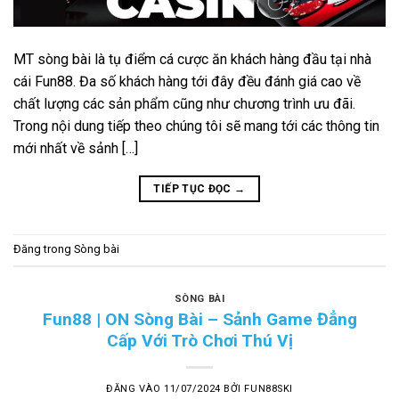
MT sòng bài là tụ điểm cá cược ăn khách hàng đầu tại nhà
cái Fun88. Đa số khách hàng tới đây đều đánh giá cao về
chất lượng các sản phẩm cũng như chương trình ưu đãi.
Trong nội dung tiếp theo chúng tôi sẽ mang tới các thông tin
mới nhất về sảnh […]
TIẾP TỤC ĐỌC
→
Đăng trong
Sòng bài
SÒNG BÀI
Fun88 | ON Sòng Bài – Sảnh Game Đẳng
Cấp Với Trò Chơi Thú Vị
ĐĂNG VÀO
11/07/2024
BỞI
FUN88SKI