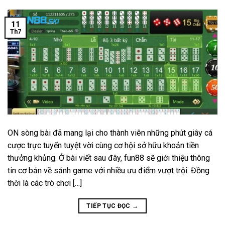
11
Th7
ON sòng bài đã mang lại cho thành viên những phút giây cá
cược trực tuyến tuyệt vời cùng cơ hội sở hữu khoản tiền
thưởng khủng. Ở bài viết sau đây, fun88 sẽ giới thiệu thông
tin cơ bản về sảnh game với nhiều ưu điểm vượt trội. Đồng
thời là các trò chơi […]
TIẾP TỤC ĐỌC
→