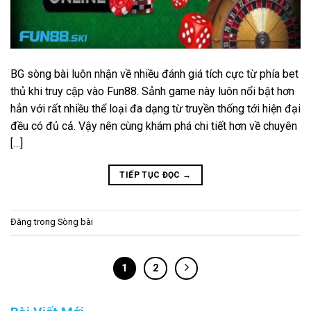
BG sòng bài luôn nhận về nhiều đánh giá tích cực từ phía bet
thủ khi truy cập vào Fun88. Sảnh game này luôn nổi bật hơn
hẳn với rất nhiều thể loại đa dạng từ truyền thống tới hiện đại
đều có đủ cả. Vậy nên cùng khám phá chi tiết hơn về chuyên
[…]
TIẾP TỤC ĐỌC
→
Đăng trong
Sòng bài
1
2