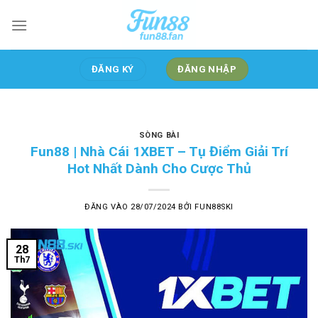
Bỏ
qua
nội
dung
ĐĂNG KÝ
ĐĂNG NHẬP
SÒNG BÀI
Fun88 | Nhà Cái 1XBET – Tụ Điểm Giải Trí
Hot Nhất Dành Cho Cược Thủ
ĐĂNG VÀO
28/07/2024
BỞI
FUN88SKI
28
Th7