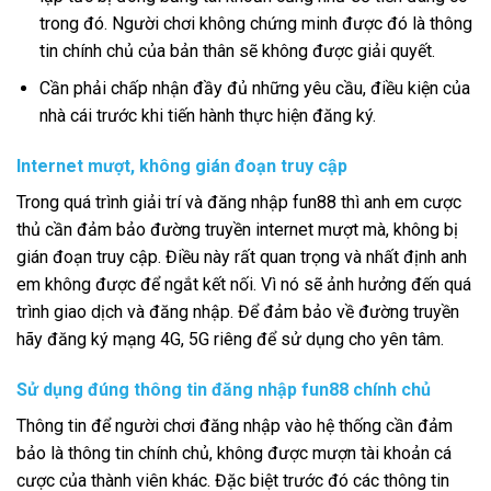
trong đó. Người chơi không chứng minh được đó là thông
tin chính chủ của bản thân sẽ không được giải quyết.
Cần phải chấp nhận đầy đủ những yêu cầu, điều kiện của
nhà cái trước khi tiến hành thực hiện đăng ký.
Internet mượt, không gián đoạn truy cập
Trong quá trình giải trí và đăng nhập fun88 thì anh em cược
thủ cần đảm bảo đường truyền internet mượt mà, không bị
gián đoạn truy cập. Điều này rất quan trọng và nhất định anh
em không được để ngắt kết nối. Vì nó sẽ ảnh hưởng đến quá
trình giao dịch và đăng nhập. Để đảm bảo về đường truyền
hãy đăng ký mạng 4G, 5G riêng để sử dụng cho yên tâm.
Sử dụng đúng thông tin đăng nhập fun88 chính chủ
Thông tin để người chơi đăng nhập vào hệ thống cần đảm
bảo là thông tin chính chủ, không được mượn tài khoản cá
cược của thành viên khác. Đặc biệt trước đó các thông tin