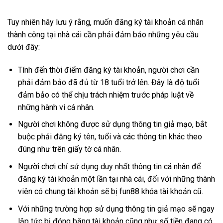
Tuy nhiên hãy lưu ý rằng, muốn đăng ký tài khoản cá nhân
thành công tại nhà cái cần phải đảm bảo những yêu cầu
dưới đây:
Tính đến thời điểm đăng ký tài khoản, người chơi cần
phải đảm bảo đã đủ từ 18 tuổi trở lên. Đây là độ tuổi
đảm bảo có thể chịu trách nhiệm trước pháp luật về
những hành vi cá nhân.
Người chơi không được sử dụng thông tin giả mạo, bắt
buộc phải đăng ký tên, tuổi và các thông tin khác theo
đúng như trên giấy tờ cá nhân.
Người chơi chỉ sử dụng duy nhất thông tin cá nhân để
đăng ký tài khoản một lần tại nhà cái, đối với những thành
viên có chung tài khoản sẽ bị fun88 khóa tài khoản cũ.
Với những trường hợp sử dụng thông tin giả mạo sẽ ngay
lập tức bị đóng băng tài khoản cũng như số tiền đang có