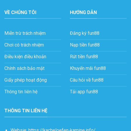
VỀ CHÚNG TÔI
HƯỚNG DẪN
Miễn trừ trách nhiệm
Đăng ký fun88
Chơi có trách nhiệm
Nạp tiền fun88
Điều kiện điều khoản
Rút tiền fun88
Chính sách bảo mật
Khuyến mãi fun88
Giấy phép hoạt động
Câu hỏi về fun88
Thông tin liên hệ
Tải app fun88
THÔNG TIN LIÊN HỆ
Websie:
https://kacheloefen-kamine.info/