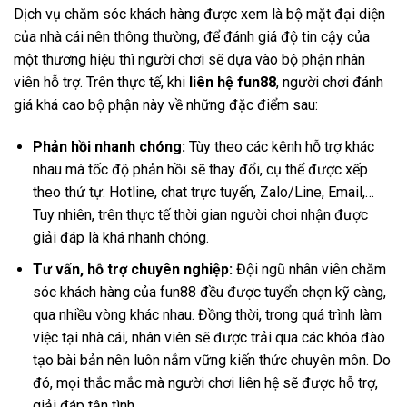
Dịch vụ chăm sóc khách hàng được xem là bộ mặt đại diện
của nhà cái nên thông thường, để đánh giá độ tin cậy của
một thương hiệu thì người chơi sẽ dựa vào bộ phận nhân
viên hỗ trợ. Trên thực tế, khi
liên hệ fun88
, người chơi đánh
giá khá cao bộ phận này về những đặc điểm sau:
Phản hồi nhanh chóng:
Tùy theo các kênh hỗ trợ khác
nhau mà tốc độ phản hồi sẽ thay đổi, cụ thể được xếp
theo thứ tự: Hotline, chat trực tuyến, Zalo/Line, Email,…
Tuy nhiên, trên thực tế thời gian người chơi nhận được
giải đáp là khá nhanh chóng.
Tư vấn, hỗ trợ chuyên nghiệp:
Đội ngũ nhân viên chăm
sóc khách hàng của fun88 đều được tuyển chọn kỹ càng,
qua nhiều vòng khác nhau. Đồng thời, trong quá trình làm
việc tại nhà cái, nhân viên sẽ được trải qua các khóa đào
tạo bài bản nên luôn nắm vững kiến thức chuyên môn. Do
đó, mọi thắc mắc mà người chơi liên hệ sẽ được hỗ trợ,
giải đáp tận tình.