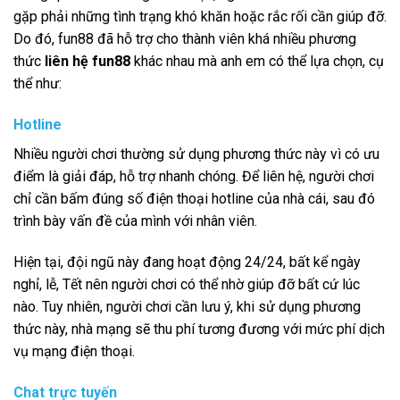
gặp phải những tình trạng khó khăn hoặc rắc rối cần giúp đỡ.
Do đó, fun88 đã hỗ trợ cho thành viên khá nhiều phương
thức
liên hệ fun88
khác nhau mà anh em có thể lựa chọn, cụ
thể như:
Hotline
Nhiều người chơi thường sử dụng phương thức này vì có ưu
điểm là giải đáp, hỗ trợ nhanh chóng. Để liên hệ, người chơi
chỉ cần bấm đúng số điện thoại hotline của nhà cái, sau đó
trình bày vấn đề của mình với nhân viên.
Hiện tại, đội ngũ này đang hoạt động 24/24, bất kể ngày
nghỉ, lễ, Tết nên người chơi có thể nhờ giúp đỡ bất cứ lúc
nào. Tuy nhiên, người chơi cần lưu ý, khi sử dụng phương
thức này, nhà mạng sẽ thu phí tương đương với mức phí dịch
vụ mạng điện thoại.
Chat trực tuyến