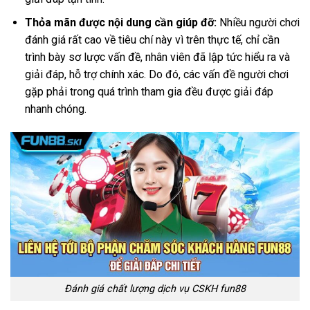
Thỏa mãn được nội dung cần giúp đỡ:
Nhiều người chơi
đánh giá rất cao về tiêu chí này vì trên thực tế, chỉ cần
trình bày sơ lược vấn đề, nhân viên đã lập tức hiểu ra và
giải đáp, hỗ trợ chính xác. Do đó, các vấn đề người chơi
gặp phải trong quá trình tham gia đều được giải đáp
nhanh chóng.
Đánh giá chất lượng dịch vụ CSKH fun88