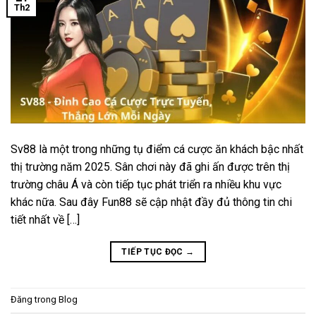
Th2
Sv88 là một trong những tụ điểm cá cược ăn khách bậc nhất
thị trường năm 2025. Sân chơi này đã ghi ấn được trên thị
trường châu Á và còn tiếp tục phát triển ra nhiều khu vực
khác nữa. Sau đây Fun88 sẽ cập nhật đầy đủ thông tin chi
tiết nhất về […]
TIẾP TỤC ĐỌC
→
Đăng trong
Blog