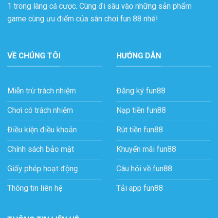
1 trong làng cá cược. Cùng đi sâu vào những sản phẩm
game cùng ưu điểm của sân chơi fun 88 nhé!
VỀ CHÚNG TÔI
HƯỚNG DẪN
Miễn trừ trách nhiệm
Đăng ký fun88
Chơi có trách nhiệm
Nạp tiền fun88
Điều kiện điều khoản
Rút tiền fun88
Chính sách bảo mật
Khuyến mãi fun88
Giấy phép hoạt động
Câu hỏi về fun88
Thông tin liên hệ
Tải app fun88