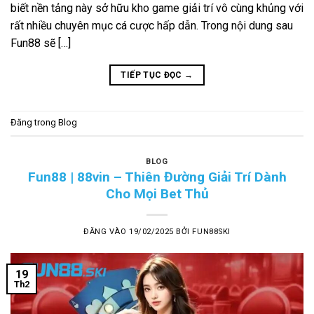
biết nền tảng này sở hữu kho game giải trí vô cùng khủng với
rất nhiều chuyên mục cá cược hấp dẫn. Trong nội dung sau
Fun88 sẽ […]
TIẾP TỤC ĐỌC
→
Đăng trong
Blog
BLOG
Fun88 | 88vin – Thiên Đường Giải Trí Dành
Cho Mọi Bet Thủ
ĐĂNG VÀO
19/02/2025
BỞI
FUN88SKI
19
Th2