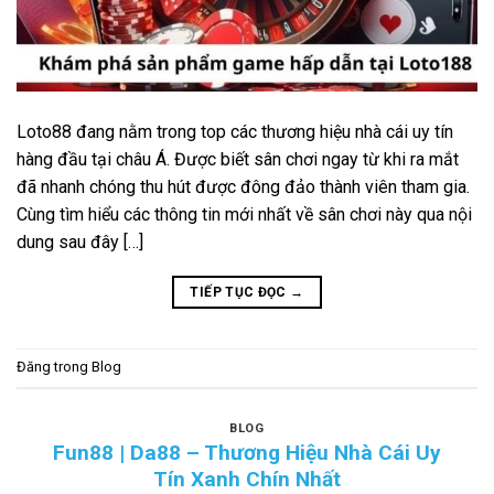
Loto88 đang nằm trong top các thương hiệu nhà cái uy tín
hàng đầu tại châu Á. Được biết sân chơi ngay từ khi ra mắt
đã nhanh chóng thu hút được đông đảo thành viên tham gia.
Cùng tìm hiểu các thông tin mới nhất về sân chơi này qua nội
dung sau đây […]
TIẾP TỤC ĐỌC
→
Đăng trong
Blog
BLOG
Fun88 | Da88 – Thương Hiệu Nhà Cái Uy
Tín Xanh Chín Nhất