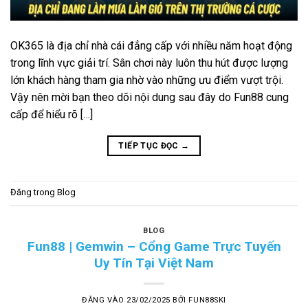
OK365 là địa chỉ nhà cái đẳng cấp với nhiều năm hoạt động
trong lĩnh vực giải trí. Sân chơi này luôn thu hút được lượng
lớn khách hàng tham gia nhờ vào những ưu điểm vượt trội.
Vậy nên mời bạn theo dõi nội dung sau đây do Fun88 cung
cấp để hiểu rõ […]
TIẾP TỤC ĐỌC
→
Đăng trong
Blog
BLOG
Fun88 | Gemwin – Cổng Game Trực Tuyến
Uy Tín Tại Việt Nam
ĐĂNG VÀO
23/02/2025
BỞI
FUN88SKI