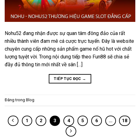
Nohu52 đang nhận được sự quan tâm đông đảo của rất
nhiều thành viên đam mê cá cược trực tuyến. Đây là website
chuyên cung cấp những sản phẩm game nổ hũ hot với chất
lượng tuyệt vời. Trong nội dung tiếp theo Fun88 sẽ chia sẻ
đầy đủ thông tin mới nhất về sân […]
TIẾP TỤC ĐỌC
→
Đăng trong
Blog
1
2
3
4
5
6
…
18