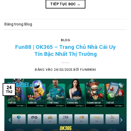
TIẾP TỤC ĐỌC
→
Đăng trong
Blog
BLOG
Fun88 | OK365 – Trang Chủ Nhà Cái Uy
Tín Bậc Nhất Thị Trường
ĐĂNG VÀO
24/02/2025
BỞI
FUN88SKI
24
Th2