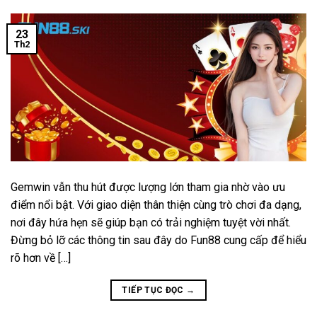
23
Th2
Gemwin vẫn thu hút được lượng lớn tham gia nhờ vào ưu
điểm nổi bật. Với giao diện thân thiện cùng trò chơi đa dạng,
nơi đây hứa hẹn sẽ giúp bạn có trải nghiệm tuyệt vời nhất.
Đừng bỏ lỡ các thông tin sau đây do Fun88 cung cấp để hiểu
rõ hơn về […]
TIẾP TỤC ĐỌC
→