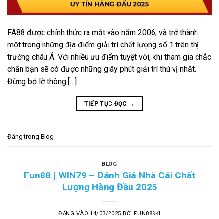
FA88 được chính thức ra mắt vào năm 2006, và trở thành
một trong những địa điểm giải trí chất lượng số 1 trên thị
trường châu Á. Với nhiều ưu điểm tuyệt vời, khi tham gia chắc
chắn bạn sẽ có được những giây phút giải trí thú vị nhất.
Đừng bỏ lỡ thông […]
TIẾP TỤC ĐỌC
→
Đăng trong
Blog
BLOG
Fun88 | WIN79 – Đánh Giá Nhà Cái Chất
Lượng Hàng Đầu 2025
ĐĂNG VÀO
14/03/2025
BỞI
FUN88SKI