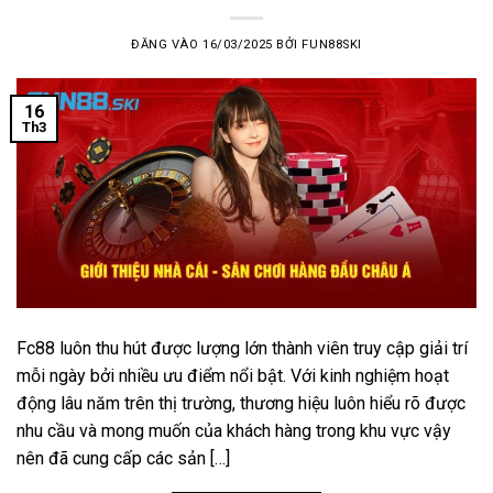
ĐĂNG VÀO
16/03/2025
BỞI
FUN88SKI
16
Th3
Fc88 luôn thu hút được lượng lớn thành viên truy cập giải trí
mỗi ngày bởi nhiều ưu điểm nổi bật. Với kinh nghiệm hoạt
động lâu năm trên thị trường, thương hiệu luôn hiểu rõ được
nhu cầu và mong muốn của khách hàng trong khu vực vậy
nên đã cung cấp các sản […]