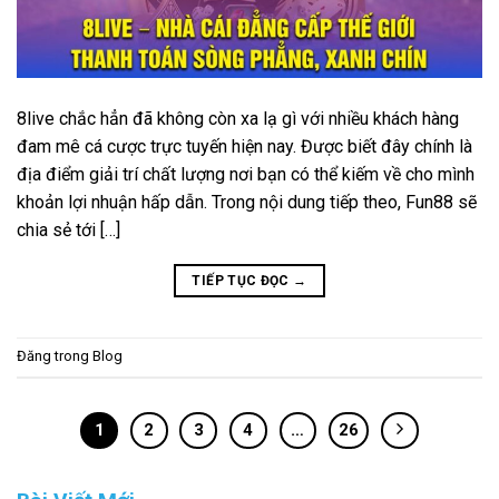
8live chắc hẳn đã không còn xa lạ gì với nhiều khách hàng
đam mê cá cược trực tuyến hiện nay. Được biết đây chính là
địa điểm giải trí chất lượng nơi bạn có thể kiếm về cho mình
khoản lợi nhuận hấp dẫn. Trong nội dung tiếp theo, Fun88 sẽ
chia sẻ tới […]
TIẾP TỤC ĐỌC
→
Đăng trong
Blog
1
2
3
4
…
26