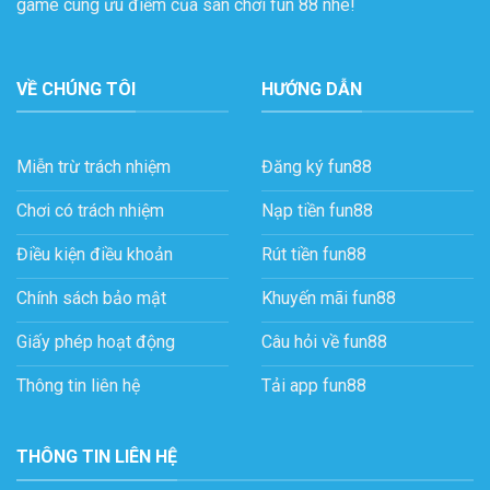
game cùng ưu điểm của sân chơi fun 88 nhé!
VỀ CHÚNG TÔI
HƯỚNG DẪN
Miễn trừ trách nhiệm
Đăng ký fun88
Chơi có trách nhiệm
Nạp tiền fun88
Điều kiện điều khoản
Rút tiền fun88
Chính sách bảo mật
Khuyến mãi fun88
Giấy phép hoạt động
Câu hỏi về fun88
Thông tin liên hệ
Tải app fun88
THÔNG TIN LIÊN HỆ