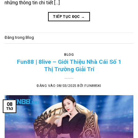
những thông tin chi tiết […]
TIẾP TỤC ĐỌC
→
Đăng trong
Blog
BLOG
Fun88 | 8live – Giới Thiệu Nhà Cái Số 1
Thị Trường Giải Trí
ĐĂNG VÀO
08/03/2025
BỞI
FUN88SKI
08
Th3