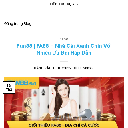
TIẾP TỤC ĐỌC
→
Đăng trong
Blog
BLOG
Fun88 | FA88 – Nhà Cái Xanh Chín Với
Nhiều Ưu Đãi Hấp Dẫn
ĐĂNG VÀO
15/03/2025
BỞI
FUN88SKI
15
Th3