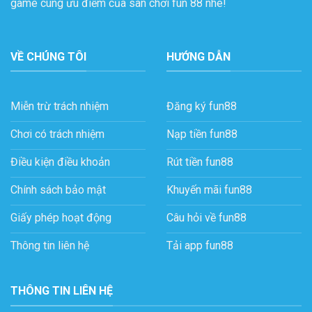
game cùng ưu điểm của sân chơi fun 88 nhé!
VỀ CHÚNG TÔI
HƯỚNG DẪN
Miễn trừ trách nhiệm
Đăng ký fun88
Chơi có trách nhiệm
Nạp tiền fun88
Điều kiện điều khoản
Rút tiền fun88
Chính sách bảo mật
Khuyến mãi fun88
Giấy phép hoạt động
Câu hỏi về fun88
Thông tin liên hệ
Tải app fun88
THÔNG TIN LIÊN HỆ