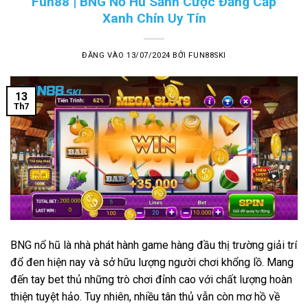
Fun88 | BNG Nổ Hũ Sảnh Cược Đẳng Cấp
Xanh Chín Uy Tín
ĐĂNG VÀO
13/07/2024
BỞI
FUN88SKI
13
Th7
BNG nổ hũ là nhà phát hành game hàng đầu thị trường giải trí
đổ đen hiện nay và sở hữu lượng người chơi khổng lồ. Mang
đến tay bet thủ những trò chơi đỉnh cao với chất lượng hoàn
thiện tuyệt hảo. Tuy nhiên, nhiều tân thủ vẫn còn mơ hồ về