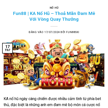
NỔ HŨ
Fun88 | KA Nổ Hũ – Thoả Mãn Đam Mê
Với Vòng Quay Thưởng
ĐĂNG VÀO
17/07/2024
BỞI
FUN88SKI
17
Th7
KA nổ hũ ngày càng chiếm được nhiều cảm tình từ phía bet
thủ, đặc biệt là những anh em đam mê bộ môn cá cược nổ