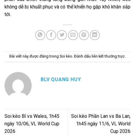
không dễ bị khuất phục và có thể khiến họ gặp khó khăn sắp
tới.
Bài viết này được đăng trong
Soi kèo
. Đánh dấu
liên kết thường trực
.
BLV QUANG HUY
Soi kèo Bỉ vs Wales, 1h45
Soi kèo Phần Lan vs Ba Lan,
ngày 10/06, VL World Cup
1h45 ngày 11/6, VL World
2026
Cup 2026