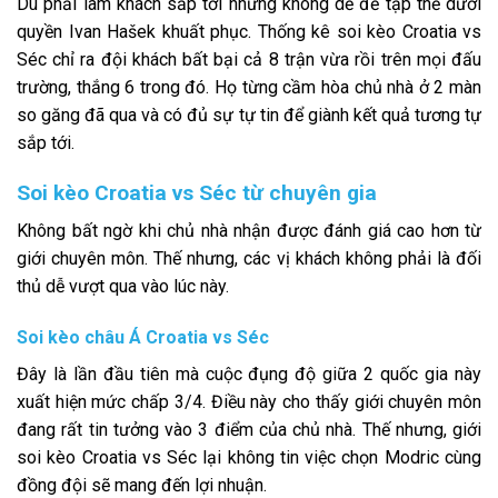
Dù phải làm khách sắp tới nhưng không dễ để tập thể dưới
quyền Ivan Hašek khuất phục. Thống kê soi kèo Croatia vs
Séc chỉ ra đội khách bất bại cả 8 trận vừa rồi trên mọi đấu
trường, thắng 6 trong đó. Họ từng cầm hòa chủ nhà ở 2 màn
so găng đã qua và có đủ sự tự tin để giành kết quả tương tự
sắp tới.
Soi kèo Croatia vs Séc từ chuyên gia
Không bất ngờ khi chủ nhà nhận được đánh giá cao hơn từ
giới chuyên môn. Thế nhưng, các vị khách không phải là đối
thủ dễ vượt qua vào lúc này.
Soi kèo châu Á Croatia vs Séc
Đây là lần đầu tiên mà cuộc đụng độ giữa 2 quốc gia này
xuất hiện mức chấp 3/4. Điều này cho thấy giới chuyên môn
đang rất tin tưởng vào 3 điểm của chủ nhà. Thế nhưng, giới
soi kèo Croatia vs Séc lại không tin việc chọn Modric cùng
đồng đội sẽ mang đến lợi nhuận.