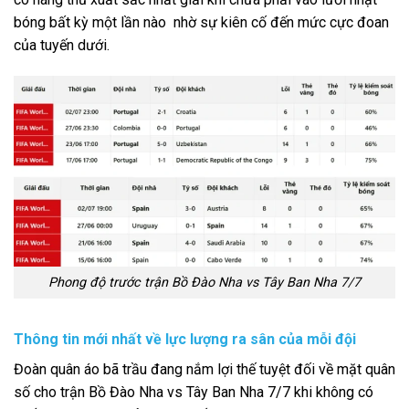
bóng bất kỳ một lần nào nhờ sự kiên cố đến mức cực đoan
của tuyến dưới.
Phong độ trước trận Bồ Đào Nha vs Tây Ban Nha 7/7
Thông tin mới nhất về lực lượng ra sân của mỗi đội
Đoàn quân áo bã trầu đang nắm lợi thế tuyệt đối về mặt quân
số cho trận Bồ Đào Nha vs Tây Ban Nha 7/7 khi không có