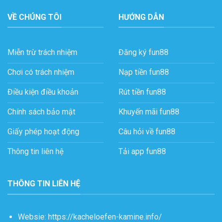
VỀ CHÚNG TÔI
HƯỚNG DẪN
Miễn trừ trách nhiệm
Đăng ký fun88
Chơi có trách nhiệm
Nạp tiền fun88
Điều kiện điều khoản
Rút tiền fun88
Chính sách bảo mật
Khuyến mãi fun88
Giấy phép hoạt động
Câu hỏi về fun88
Thông tin liên hệ
Tải app fun88
THÔNG TIN LIÊN HỆ
Websie:
https://kacheloefen-kamine.info/