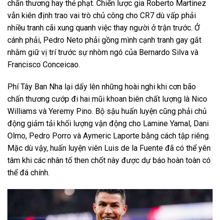
chấn thương hay thẻ phạt. Chiến lược gia Roberto Martinez
vẫn kiên định trao vai trò chủ công cho CR7 dù vấp phải
nhiều tranh cãi xung quanh việc thay người ở trận trước. Ở
cánh phải, Pedro Neto phải gồng mình cạnh tranh gay gắt
nhằm giữ vị trí trước sự nhòm ngó của Bernardo Silva và
Francisco Conceicao.
Phí Tây Ban Nha lại dấy lên những hoài nghi khi cơn bão
chấn thương cướp đi hai mũi khoan biên chất lượng là Nico
Williams và Yeremy Pino. Bộ sậu huấn luyện cũng phải chủ
động giảm tải khối lượng vận động cho Lamine Yamal, Dani
Olmo, Pedro Porro và Aymeric Laporte bằng cách tập riêng.
Mặc dù vậy, huấn luyện viên Luis de la Fuente đã có thể yên
tâm khi các nhân tố then chốt này được dự báo hoàn toàn có
thể đá chính.