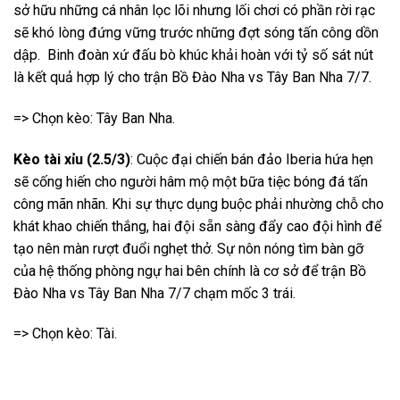
sở hữu những cá nhân lọc lõi nhưng lối chơi có phần rời rạc
sẽ khó lòng đứng vững trước những đợt sóng tấn công dồn
dập. Binh đoàn xứ đấu bò khúc khải hoàn với tỷ số sát nút
là kết quả hợp lý cho trận Bồ Đào Nha vs Tây Ban Nha 7/7.
=> Chọn kèo: Tây Ban Nha.
Kèo tài xỉu (2.5/3)
: Cuộc đại chiến bán đảo Iberia hứa hẹn
sẽ cống hiến cho người hâm mộ một bữa tiệc bóng đá tấn
công mãn nhãn. Khi sự thực dụng buộc phải nhường chỗ cho
khát khao chiến thắng, hai đội sẵn sàng đẩy cao đội hình để
tạo nên màn rượt đuổi nghẹt thở. Sự nôn nóng tìm bàn gỡ
của hệ thống phòng ngự hai bên chính là cơ sở để trận Bồ
Đào Nha vs Tây Ban Nha 7/7 chạm mốc 3 trái.
=> Chọn kèo: Tài.