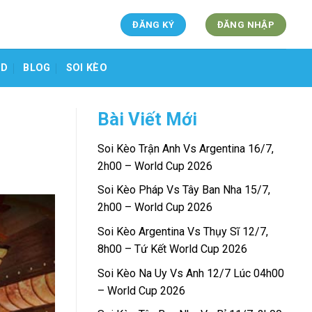
ĐĂNG KÝ
ĐĂNG NHẬP
3D
BLOG
SOI KÈO
Bài Viết Mới
Soi Kèo Trận Anh Vs Argentina 16/7,
2h00 – World Cup 2026
Soi Kèo Pháp Vs Tây Ban Nha 15/7,
2h00 – World Cup 2026
Soi Kèo Argentina Vs Thụy Sĩ 12/7,
8h00 – Tứ Kết World Cup 2026
Soi Kèo Na Uy Vs Anh 12/7 Lúc 04h00
– World Cup 2026