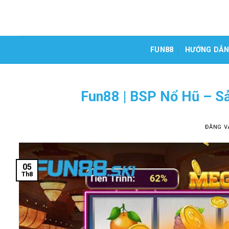
Bỏ
qua
nội
dung
FUN88
HƯỚNG DẪ
Fun88 | BSP Nổ Hũ – Sả
ĐĂNG 
05
Th8