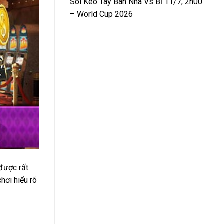
Soi Kèo Tây Ban Nha Vs Bỉ 11/7, 2h00
– World Cup 2026
 được rất
hơi hiểu rõ