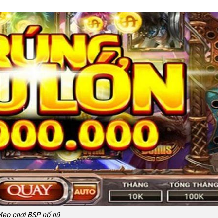
ẹo chơi BSP nổ hũ