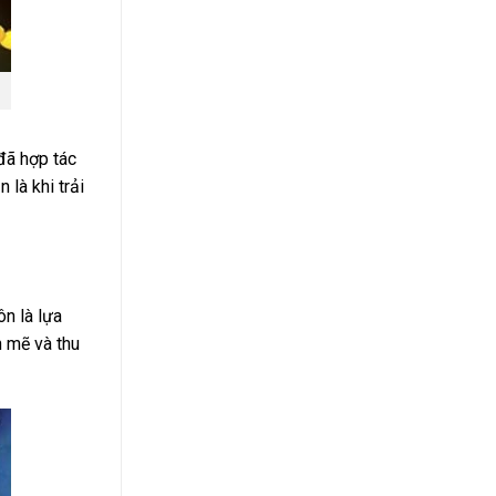
 đã hợp tác
là khi trải
ôn là lựa
 mẽ và thu