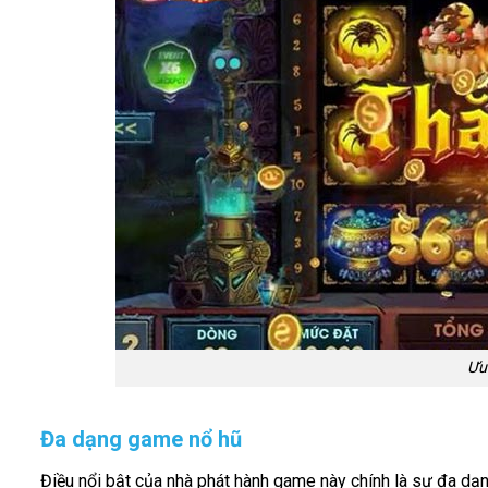
Ưu
Đa dạng game nổ hũ
Điều nổi bật của nhà phát hành game này chính là sự đa dạn