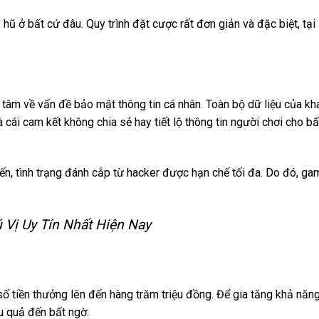
hũ ở bất cứ đâu. Quy trình đặt cược rất đơn giản và đặc biệt, tạ
 tâm về vấn đề bảo mật thông tin cá nhân. Toàn bộ dữ liệu của k
cái cam kết không chia sẻ hay tiết lộ thông tin người chơi cho bấ
tiến, tình trạng đánh cắp từ hacker được hạn chế tối đa. Do đó, ga
Vị Uy Tín Nhất Hiện Nay
số tiền thưởng lên đến hàng trăm triệu đồng. Để gia tăng khả năn
u quả đến bất ngờ: