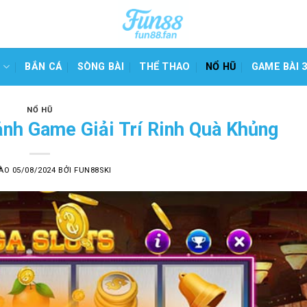
N
BẮN CÁ
SÒNG BÀI
THỂ THAO
NỔ HŨ
GAME BÀI 
NỔ HŨ
nh Game Giải Trí Rinh Quà Khủng
VÀO
05/08/2024
BỞI
FUN88SKI