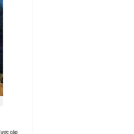
 được cập