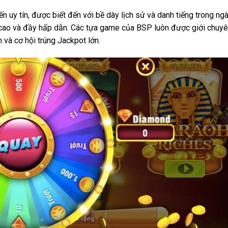
n uy tín, được biết đến với bề dày lịch sử và danh tiếng trong ng
ợng cao và đầy hấp dẫn. Các tựa game của BSP luôn được giới chuy
 và cơ hội trúng Jackpot lớn.