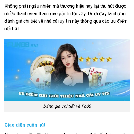
Không phải ngẫu nhiên mà thương hiệu này lại thu hút được
nhiều thành viên tham gia giải trí tới vậy. Dưới đây là những
đánh giá chi tiết về nhà cái uy tín này thông qua các ưu điểm
nổi bật:
Đánh giá chi tiết về Fc88
Giao diện cuốn hút