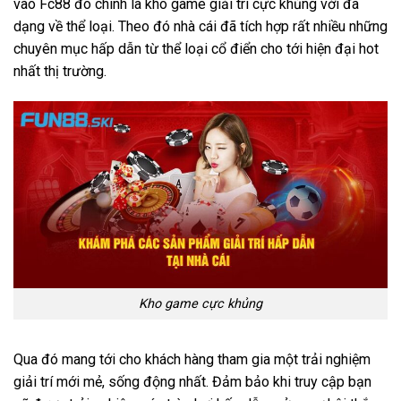
vào Fc88 đó chính là kho game giải trí cực khủng với đa
dạng về thể loại. Theo đó nhà cái đã tích hợp rất nhiều những
chuyên mục hấp dẫn từ thể loại cổ điển cho tới hiện đại hot
nhất thị trường.
Kho game cực khủng
Qua đó mang tới cho khách hàng tham gia một trải nghiệm
giải trí mới mẻ, sống động nhất. Đảm bảo khi truy cập bạn