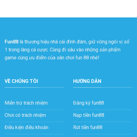
Fun88
là thương hiệu nhà cái đình đám, giữ vững ngôi vị số
1 trong làng cá cược. Cùng đi sâu vào những sản phẩm
game cùng ưu điểm của sân chơi fun 88 nhé!
VỀ CHÚNG TÔI
HƯỚNG DẪN
Miễn trừ trách nhiệm
Đăng ký fun88
Chơi có trách nhiệm
Nạp tiền fun88
Điều kiện điều khoản
Rút tiền fun88