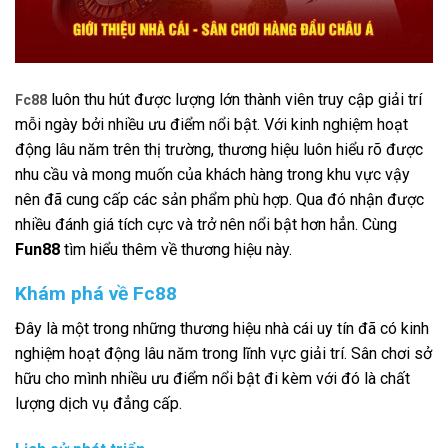
luôn thu hút được lượng lớn thành viên truy cập giải trí
Fc88
mỗi ngày bởi nhiều ưu điểm nổi bật. Với kinh nghiệm hoạt
động lâu năm trên thị trường, thương hiệu luôn hiểu rõ được
nhu cầu và mong muốn của khách hàng trong khu vực vậy
nên đã cung cấp các sản phẩm phù hợp. Qua đó nhận được
nhiều đánh giá tích cực và trở nên nổi bật hơn hẳn. Cùng
Fun88
tìm hiểu thêm về thương hiệu này.
Khám phá về Fc88
Đây là một trong những thương hiệu nhà cái uy tín đã có kinh
nghiệm hoạt động lâu năm trong lĩnh vực giải trí. Sân chơi sở
hữu cho mình nhiều ưu điểm nổi bật đi kèm với đó là chất
lượng dịch vụ đẳng cấp.