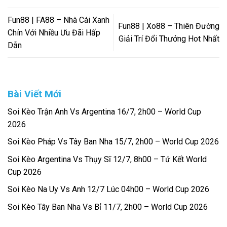
Fun88 | FA88 – Nhà Cái Xanh
Fun88 | Xo88 – Thiên Đường
Chín Với Nhiều Ưu Đãi Hấp
Giải Trí Đổi Thưởng Hot Nhất
Dẫn
Bài Viết Mới
Soi Kèo Trận Anh Vs Argentina 16/7, 2h00 – World Cup
2026
Soi Kèo Pháp Vs Tây Ban Nha 15/7, 2h00 – World Cup 2026
Soi Kèo Argentina Vs Thụy Sĩ 12/7, 8h00 – Tứ Kết World
Cup 2026
Soi Kèo Na Uy Vs Anh 12/7 Lúc 04h00 – World Cup 2026
Soi Kèo Tây Ban Nha Vs Bỉ 11/7, 2h00 – World Cup 2026