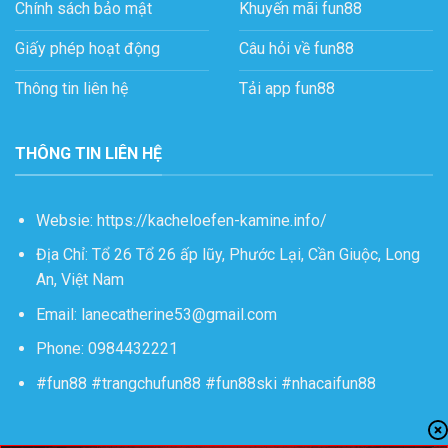
Chính sách bảo mật
Khuyến mãi fun88
Giấy phép hoạt động
Câu hỏi về fun88
Thông tin liên hệ
Tải app fun88
THÔNG TIN LIÊN HỆ
Websie:
https://kacheloefen-kamine.info/
Địa Chỉ:
Tổ 26 Tổ 26 ấp lũy, Phước Lại, Cần Giuộc, Long
An, Việt Nam
Email:
lanecatherine53@gmail.com
Phone:
0984432221
#fun88 #trangchufun88 #fun88ski #nhacaifun88