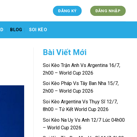
ĐĂNG KÝ
ĐĂNG NHẬP
3D
BLOG
SOI KÈO
Bài Viết Mới
Soi Kèo Trận Anh Vs Argentina 16/7,
2h00 – World Cup 2026
Soi Kèo Pháp Vs Tây Ban Nha 15/7,
2h00 – World Cup 2026
Soi Kèo Argentina Vs Thụy Sĩ 12/7,
8h00 – Tứ Kết World Cup 2026
Soi Kèo Na Uy Vs Anh 12/7 Lúc 04h00
– World Cup 2026