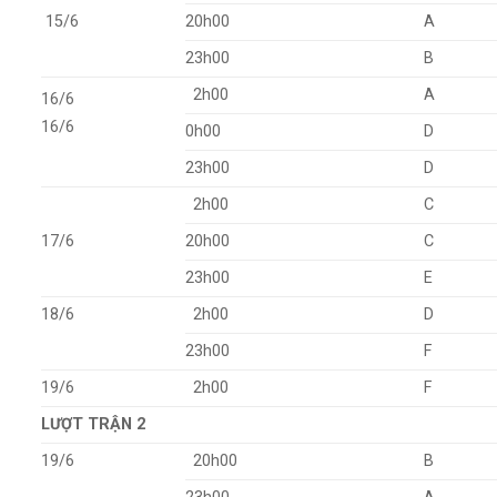
15/6
20h00
A
23h00
B
2h00
A
16/6
16/6
0h00
D
23h00
D
2h00
C
17/6
20h00
C
23h00
E
18/6
2h00
D
23h00
F
19/6
2h00
F
LƯỢT TRẬN 2
19/6
20h00
B