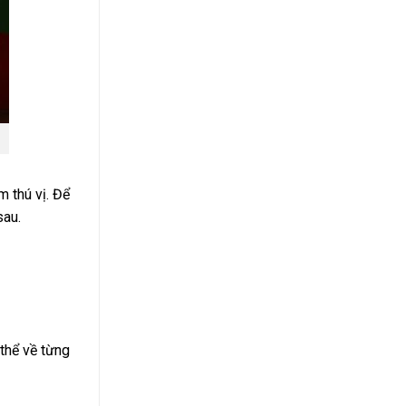
m thú vị. Để
sau.
 thể về từng