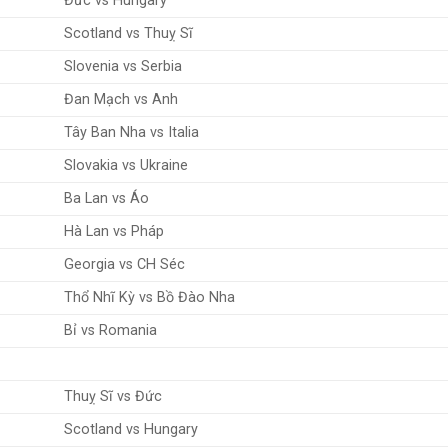
Đức vs Hungary
Scotland vs Thuỵ Sĩ
Slovenia vs Serbia
Đan Mạch vs Anh
Tây Ban Nha vs Italia
Slovakia vs Ukraine
Ba Lan vs Áo
Hà Lan vs Pháp
Georgia vs CH Séc
Thổ Nhĩ Kỳ vs Bồ Đào Nha
Bỉ vs Romania
Thuỵ Sĩ vs Đức
Scotland vs Hungary