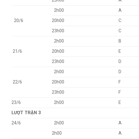
23h00
A
2h00
A
20/6
20h00
C
23h00
C
2h00
B
21/6
20h00
E
23h00
D
2h00
D
22/6
20h00
F
23h00
F
23/6
2h00
E
LƯỢT TRẬN 3
24/6
2h00
A
2h00
A