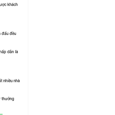
được khách
n đấu đều
 hấp dẫn là
t nhiều nhà
ay thưởng