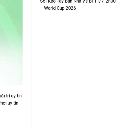
Soi Kèo Tây Ban Nha Vs Bỉ 11/7, 2h00
– World Cup 2026
 trí uy tín
ơi uy tín