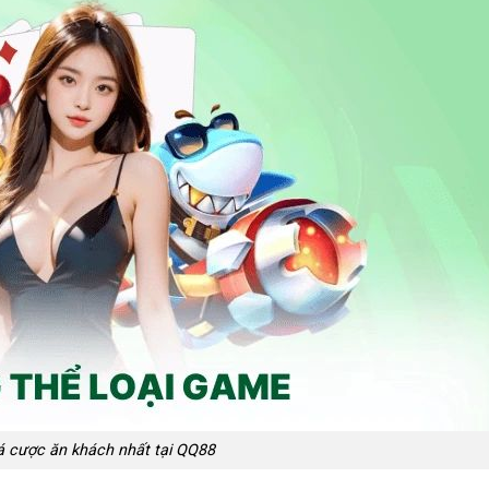
 cược ăn khách nhất tại QQ88