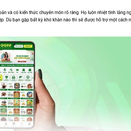
n và có kiến thức chuyên môn rõ ràng. Họ luôn nhiệt tình lắng ng
p. Dù bạn gặp bất kỳ khó khăn nào thì sẽ được hỗ trợ một cách 