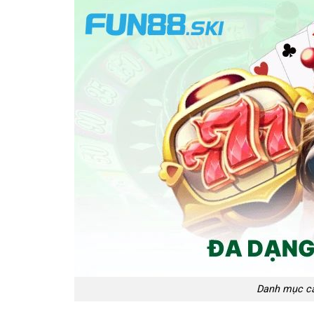
Danh mục cá