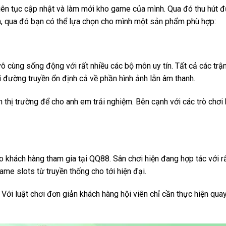
liên tục cập nhật và làm mới kho game của mình. Qua đó thu hút 
n, qua đó bạn có thể lựa chọn cho mình một sản phẩm phù hợp:
ô cùng sống động với rất nhiều các bộ môn uy tín. Tất cả các trậ
đường truyền ổn định cả về phần hình ảnh lẫn âm thanh.
 thị trường để cho anh em trải nghiệm. Bên cạnh với các trò chơi
 khách hàng tham gia tại QQ88. Sân chơi hiện đang hợp tác với rấ
ame slots từ truyền thống cho tới hiện đại.
. Với luật chơi đơn giản khách hàng hội viên chỉ cần thực hiện qu