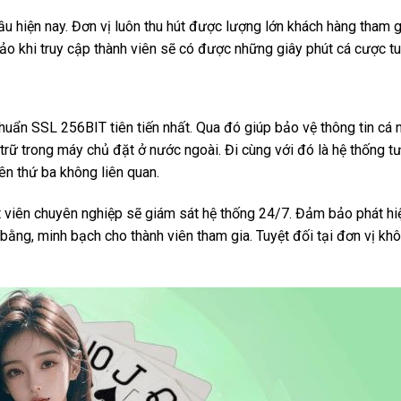
u hiện nay. Đơn vị luôn thu hút được lượng lớn khách hàng tham g
ảo khi truy cập thành viên sẽ có được những giây phút cá cược tu
ẩn SSL 256BIT tiên tiến nhất. Qua đó giúp bảo vệ thông tin cá n
trữ trong máy chủ đặt ở nước ngoài. Đi cùng với đó là hệ thống t
ên thứ ba không liên quan.
 viên chuyên nghiệp sẽ giám sát hệ thống 24/7. Đảm bảo phát hiệ
ằng, minh bạch cho thành viên tham gia. Tuyệt đối tại đơn vị kh