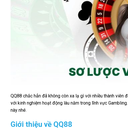
QQ88 chắc hẳn đã không còn xa lạ gì với nhiều thành viên đa
với kinh nghiệm hoạt động lâu năm trong lĩnh vực Gambling.
này nhé.
Giới thiệu về QQ88