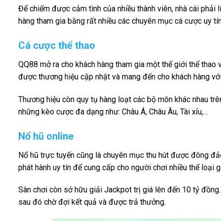
Để chiếm được cảm tình của nhiều thành viên, nhà cái phải 
hàng tham gia bằng rất nhiều các chuyên mục cá cược uy tí
Cá cược thể thao
QQ88 mở ra cho khách hàng tham gia một thế giới thể thao v
được thương hiệu cập nhật và mang đến cho khách hàng với 
Thương hiệu còn quy tụ hàng loạt các bộ môn khác nhau trên
những kèo cược đa dạng như: Châu Á, Châu Âu, Tài xỉu,…
Nổ hũ online
Nổ hũ trực tuyến cũng là chuyên mục thu hút được đông đảo
phát hành uy tín để cung cấp cho người chơi nhiều thể loại g
Sân chơi còn sở hữu giải Jackpot trị giá lên đến 10 tỷ đồng
sau đó chờ đợi kết quả và được trả thưởng.