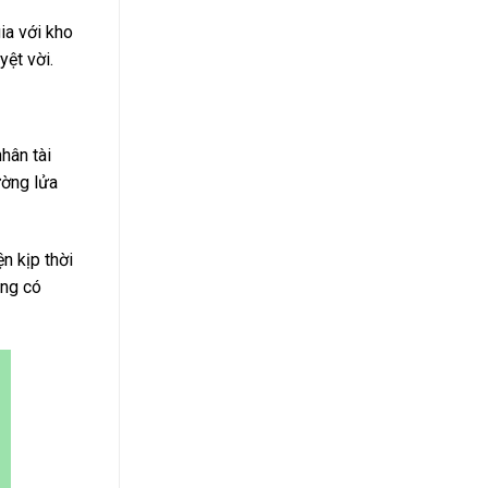
ia với kho
yệt vời.
hân tài
ường lửa
n kịp thời
ông có