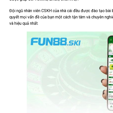
Đội ngũ nhân viên CSKH của nhà cái đều được đào tạo bài bả
quyết mọi vấn đề của bạn một cách tận tâm và chuyên nghiệ
và hiệu quả nhất.