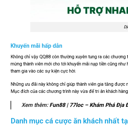
Dị
Khuyến mãi hấp dẫn
Không chỉ vậy QQ88 còn thường xuyên tung ra các chương t
mừng thành viên mới cho tới khuyến mãi nạp tiền cũng như 
tham gia vào các sự kiện cực hời.
Những ưu đãi này không chỉ giúp thành viên gia tăng được n
Mục đích của các chương trình này vừa để tri ân khách hàng 
Xem thêm:
Fun88 | 77loc – Khám Phá Địa 
Danh mục cá cược ăn khách nhất t