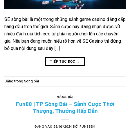
SE sòng bài là một trong những sảnh game casino đẳng cấp
hàng đầu trên thế giới. Sảnh cược này đang nhận được rất
nhiều đánh giá tích cực từ phía người chơi lẫn các chuyên
gia. Nếu bạn đang muốn hiểu rõ hơn về SE Casino thì đừng
bỏ qua nội dung sau đây […]
TIẾP TỤC ĐỌC
→
Đăng trong
Sòng bài
SÒNG BÀI
Fun88 | TP Sòng Bài – Sảnh Cược Thời
Thượng, Thưởng Hấp Dẫn
ĐĂNG VÀO
26/06/2024
BỞI
FUN88SKI