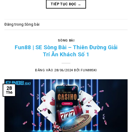
TIẾP TỤC ĐỌC
→
Đăng trong
Sòng bài
SÒNG BÀI
Fun88 | SE Sòng Bài – Thiên Đường Giải
Trí Ăn Khách Số 1
ĐĂNG VÀO
28/06/2024
BỞI
FUN88SKI
28
Th6