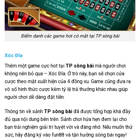
Điểm danh các game hot có mặt tại TP sòng bài
Xóc Đĩa
Thêm một game cực hot tại
TP sòng bài
mà người chơi
không nên bỏ qua – Xóc Đĩa. Ở trò này, bạn sẽ chọn cửa
cược theo mặt xuất hiện của 4 đồng xu. Game cũng đưa ra
vô số hình thức cược kèm tỷ lệ trả thưởng khác nhau giúp
người chơi dễ dàng đặt tiền.
Thông tin về sảnh
TP sòng bài
đã được tổng hợp khá đầy
đủ qua nội dung bên trên. Sảnh chơi hứa hẹn đem lại cho
bạn trải nghiệm giải trí tuyệt vời và đáng nhớ. Nếu muốn thử
sức, hãy đăng ký vào fun88 và tận hưởng sòng bài ngay!