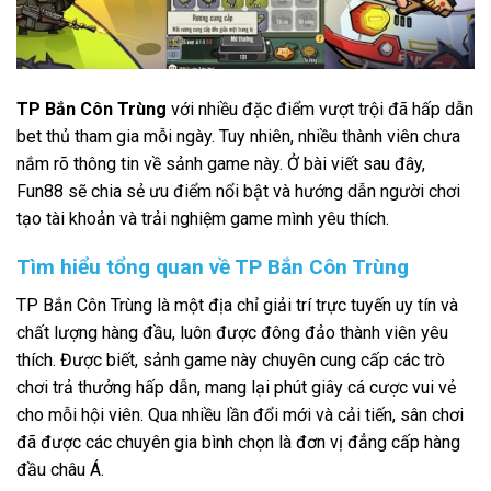
TP Bắn Côn Trùng
với nhiều đặc điểm vượt trội đã hấp dẫn
bet thủ tham gia mỗi ngày. Tuy nhiên, nhiều thành viên chưa
nắm rõ thông tin về sảnh game này. Ở bài viết sau đây,
Fun88 sẽ chia sẻ ưu điểm nổi bật và hướng dẫn người chơi
tạo tài khoản và trải nghiệm game mình yêu thích.
Tìm hiểu tổng quan về TP Bắn Côn Trùng
TP Bắn Côn Trùng là một địa chỉ giải trí trực tuyến uy tín và
chất lượng hàng đầu, luôn được đông đảo thành viên yêu
thích. Được biết, sảnh game này chuyên cung cấp các trò
chơi trả thưởng hấp dẫn, mang lại phút giây cá cược vui vẻ
cho mỗi hội viên. Qua nhiều lần đổi mới và cải tiến, sân chơi
đã được các chuyên gia bình chọn là đơn vị đẳng cấp hàng
đầu châu Á.