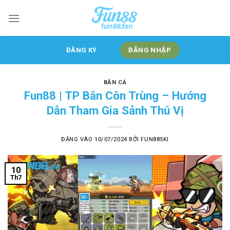
Bỏ
qua
nội
dung
ĐĂNG KÝ
ĐĂNG NHẬP
BẮN CÁ
Fun88 | TP Bắn Côn Trùng – Hướng
Dẫn Tham Gia Sảnh Thú Vị
ĐĂNG VÀO
10/07/2024
BỞI
FUN88SKI
10
Th7