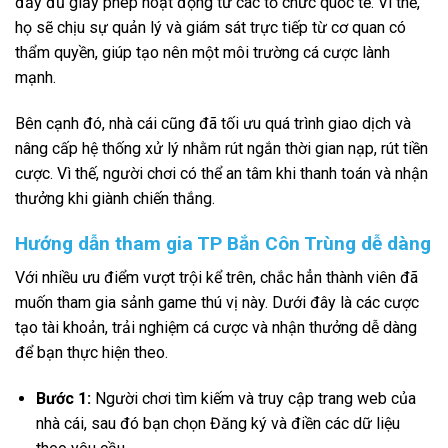
đầy đủ giấy phép hoạt động từ các tổ chức quốc tế. Vì thế,
họ sẽ chịu sự quản lý và giám sát trực tiếp từ cơ quan có
thẩm quyền, giúp tạo nên một môi trường cá cược lành
mạnh.
Bên cạnh đó, nhà cái cũng đã tối ưu quá trình giao dịch và
nâng cấp hệ thống xử lý nhằm rút ngắn thời gian nạp, rút tiền
cược. Vì thế, người chơi có thể an tâm khi thanh toán và nhận
thưởng khi giành chiến thắng.
Hướng dẫn tham gia TP Bắn Côn Trùng dễ dàng
Với nhiều ưu điểm vượt trội kể trên, chắc hẳn thành viên đã
muốn tham gia sảnh game thú vị này. Dưới đây là các cược
tạo tài khoản, trải nghiệm cá cược và nhận thưởng dễ dàng
để bạn thực hiện theo.
Bước 1:
Người chơi tìm kiếm và truy cập trang web của
nhà cái, sau đó bạn chọn Đăng ký và điền các dữ liệu