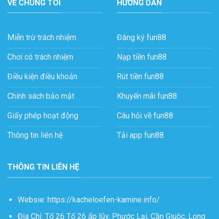
VỀ CHÚNG TÔI
HƯỚNG DẪN
Miễn trừ trách nhiệm
Đăng ký fun88
Chơi có trách nhiệm
Nạp tiền fun88
Điều kiện điều khoản
Rút tiền fun88
Chính sách bảo mật
Khuyến mãi fun88
Giấy phép hoạt động
Câu hỏi về fun88
Thông tin liên hệ
Tải app fun88
THÔNG TIN LIÊN HỆ
Websie:
https://kacheloefen-kamine.info/
Địa Chỉ:
Tổ 26 Tổ 26 ấp lũy, Phước Lại, Cần Giuộc, Long