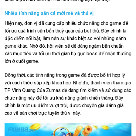
Nhiều tính năng săn cá mới mẻ và thú vị
Hiện nay, đơn vị đã cung cấp nhiều chức năng cho game để
tối ưu quá trình săn bắn thuỷ quái của bet thủ. Đây chính là
đặc điểm nổi bật, làm nên sự khác biệt so với những sảnh
game khác. Nhờ đó, hội viên sẽ dễ dàng ngắm bắn chuẩn
xác mục tiêu và tối ưu thời gian hạ gục boss để nhận thưởng
lớn ở cuối game.
Đồng thời, các tính năng trong game đã được bố trí hợp lý
với cách thức sắp xếp khoa học. Nhờ đó, thành viên tham gia
TP Vinh Quang Của Zumas dễ dàng tìm kiếm và sử dụng các
chức năng này để tối ưu khả năng giành chiến thắng. Đây
chính là một ưu điểm vượt trội, được chuyên gia đánh giá
cao về sân chơi trực tuyến thú vị này.