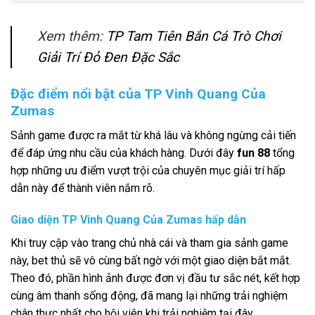
Xem thêm:
TP Tam Tiên Bắn Cá Trò Chơi
Giải Trí Đỏ Đen Đặc Sắc
Đặc điểm nổi bật của TP Vinh Quang Của
Zumas
Sảnh game được ra mắt từ khá lâu và không ngừng cải tiến
để đáp ứng nhu cầu của khách hàng. Dưới đây
fun 88
tổng
hợp những ưu điểm vượt trội của chuyên mục giải trí hấp
dẫn này để thành viên nắm rõ.
Giao diện TP Vinh Quang Của Zumas hấp dẫn
Khi truy cập vào trang chủ nhà cái và tham gia sảnh game
này, bet thủ sẽ vô cùng bất ngờ với một giao diện bắt mắt.
Theo đó, phần hình ảnh được đơn vị đầu tư sắc nét, kết hợp
cùng âm thanh sống động, đã mang lại những trải nghiệm
chân thực nhất cho hội viên khi trải nghiệm tại đây.