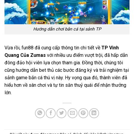
Hướng dẫn chơi bắn cá tại sảnh TP
Vừa rồi, fun88 đã cung cấp thông tin chi tiết về
TP Vinh
Quang Của Zumas
với nhiều ưu điểm vượt trội, đã hấp dẫn
đông đảo hội viên lựa chọn tham gia. Đồng thời, chúng tôi
cũng hướng dẫn bet thủ các bước đăng ký và trải nghiệm tại
sảnh game bắn cá thú vị này. Hy vọng qua đó, thành viên đã
hiểu hơn về sân chơi và tự tin săn thuỷ quái để nhận thưởng
lớn.