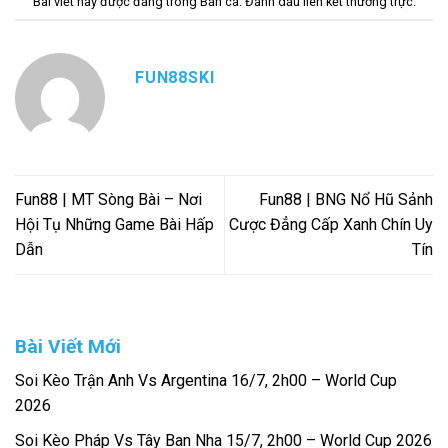
Bài viết này được đăng trong
Bắn cá
. Đánh dấu
liên kết thường trực
.
FUN88SKI
Fun88 | MT Sòng Bài – Nơi
Fun88 | BNG Nổ Hũ Sảnh
Hội Tụ Những Game Bài Hấp
Cược Đẳng Cấp Xanh Chín Uy
Dẫn
Tín
Bài Viết Mới
Soi Kèo Trận Anh Vs Argentina 16/7, 2h00 – World Cup
2026
Soi Kèo Pháp Vs Tây Ban Nha 15/7, 2h00 – World Cup 2026