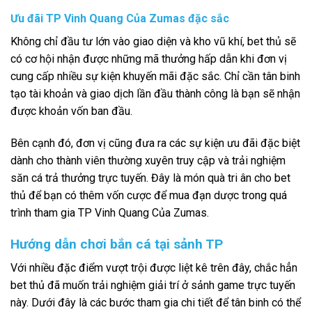
Ưu đãi TP Vinh Quang Của Zumas đặc sắc
Không chỉ đầu tư lớn vào giao diện và kho vũ khí, bet thủ sẽ
có cơ hội nhận được những mã thưởng hấp dẫn khi đơn vị
cung cấp nhiều sự kiện khuyến mãi đặc sắc. Chỉ cần tân binh
tạo tài khoản và giao dịch lần đầu thành công là bạn sẽ nhận
được khoản vốn ban đầu.
Bên cạnh đó, đơn vị cũng đưa ra các sự kiện ưu đãi đặc biệt
dành cho thành viên thường xuyên truy cập và trải nghiệm
săn cá trả thưởng trực tuyến. Đây là món quà tri ân cho bet
thủ để bạn có thêm vốn cược để mua đạn dược trong quá
trình tham gia TP Vinh Quang Của Zumas.
Hướng dẫn chơi bắn cá tại sảnh TP
Với nhiều đặc điểm vượt trội được liệt kê trên đây, chắc hẳn
bet thủ đã muốn trải nghiệm giải trí ở sảnh game trực tuyến
này. Dưới đây là các bước tham gia chi tiết để tân binh có thể