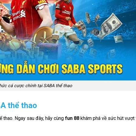
hức cá cược chính tại SABA thể thao
BA thể thao
ể thao. Ngay sau đây, hãy cùng
fun 88
khám phá về sức hút vượt 