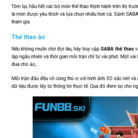
Tóm lại, hầu hết các bộ môn thể thao thịnh hành trên thị t
là môn được yêu thích và lựa chọn nhiều hơn cả. Sảnh SABA 
tham gia.
Thể thao ảo
Nếu không muốn chờ đợi lâu, hãy truy cập
SABA thể thao
v
lập ngẫu nhiên và thời gian mỗi trận chỉ từ vài phút. Một v
đua chó ảo,…
Mỗi trận đấu đều vô cùng thú vị với hình ảnh 3D sắc nét và 
dữ liệu được lấy từ thông tin thực tế. Qua đó đem lại cho n