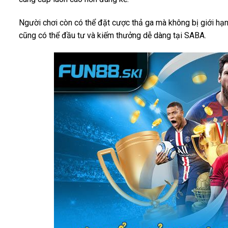
Người chơi còn có thể đặt cược thả ga mà không bị giới hạ
cũng có thể đầu tư và kiếm thưởng dễ dàng tại SABA.