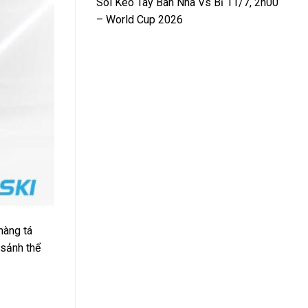
Soi Kèo Tây Ban Nha Vs Bỉ 11/7, 2h00
– World Cup 2026
hàng tá
sảnh thể