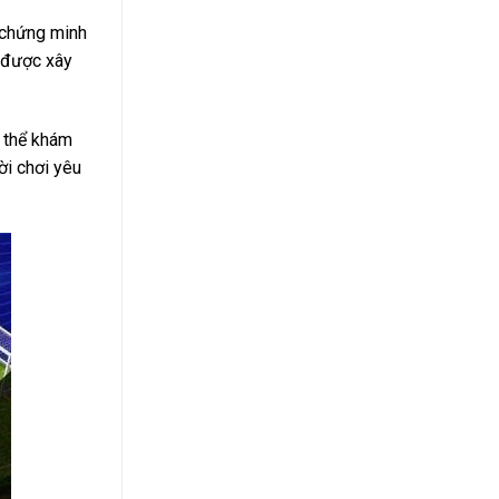
 chứng minh
A được xây
ó thể khám
ời chơi yêu