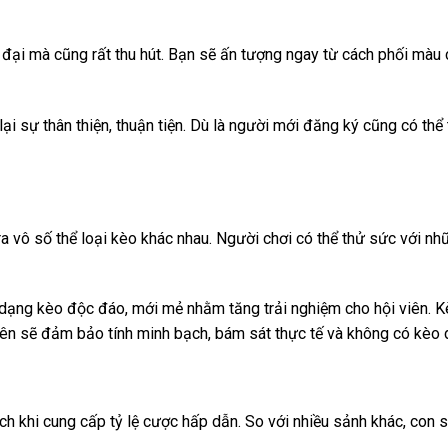
đại mà cũng rất thu hút. Bạn sẽ ấn tượng ngay từ cách phối màu
ại sự thân thiện, thuận tiện. Dù là người mới đăng ký cũng có th
a vô số thể loại kèo khác nhau. Người chơi có thể thử sức với nh
dạng kèo độc đáo, mới mẻ nhằm tăng trải nghiệm cho hội viên. 
nên sẽ đảm bảo tính minh bạch, bám sát thực tế và không có kèo 
ch khi cung cấp tỷ lệ cược hấp dẫn. So với nhiều sảnh khác, con