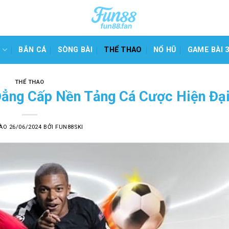
N
BẮN CÁ
SÒNG BÀI
THỂ THAO
NỔ HŨ
GAME BÀI 
THỂ THAO
Đẳng Cấp Nền Tảng Cá Cược Hiện Đạ
VÀO
26/06/2024
BỞI
FUN88SKI