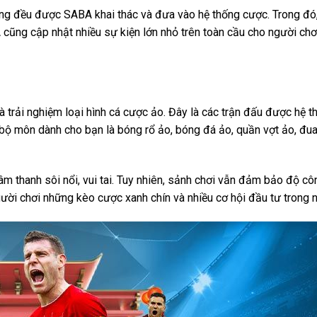
rường đều được SABA khai thác và đưa vào hệ thống cược. Trong đó
cũng cập nhật nhiều sự kiện lớn nhỏ trên toàn cầu cho người chơ
à trải nghiệm loại hình cá cược ảo. Đây là các trận đấu được hệ th
ài bộ môn dành cho bạn là bóng rổ ảo, bóng đá ảo, quần vợt ảo, đu
âm thanh sôi nổi, vui tai. Tuy nhiên, sảnh chơi vẫn đảm bảo độ cô
gười chơi những kèo cược xanh chín và nhiều cơ hội đầu tư trong 