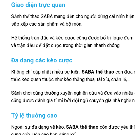
Giao diện trực quan
Sảnh thể thao SABA mang đến cho người dùng cái nhìn hiện 
sắp xếp các sản phẩm và bộ môn.
Hệ thống trận đấu và kèo cược cũng được bố trí logic đem l
và trận đấu để đặt cược trong thời gian nhanh chóng.
Đa dạng các kèo cược
Không chỉ cập nhật nhiều sự kiện,
SABA thể thao
còn đưa r
thức kèo quen thuộc như kèo thắng thua, tài xỉu, chẵn lẻ,…
Sảnh chơi cũng thường xuyên nghiên cứu và đưa vào nhiều 
cũng được đánh giá tỉ mỉ bởi đội ngũ chuyên gia nhà nghề 
Tỷ lệ thưởng cao
Ngoài sự đa dạng về kèo,
SABA thể thao
còn được yêu thí
cung cấp luôn cao hơn đáng kể.