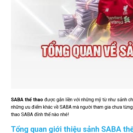
SABA thể thao
được gắn liền với những mỹ từ như sảnh ch
những ưu điểm khác về SABA mà người tham gia chưa từng 
thao SABA đỉnh thế nào nhé!
Tổng quan giới thiệu sảnh SABA th